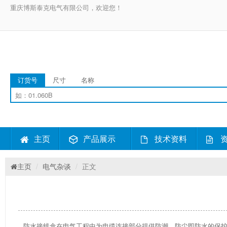
重庆博斯泰克电气有限公司，欢迎您！
订货号
尺寸
名称
主页
产品展示
技术资料
资
主页
电气杂谈
正文
防水接线盒
在电气工程中为电缆连接部分提供防潮、防尘即防水的保