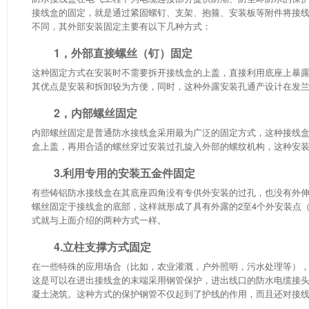
接线盒的固定，就是通过紧固螺钉、支架、抱箍、安装板等附件将接
不同，其外部安装固定主要有以下几种方式：
1，外部直接螺丝（钉）固定
这种固定方式在安装时不需要拆开接线盒的上盖，直接利用底座上暴
其优点是安装和拆卸较为方便，同时，这种外露安装孔通产设计在发
2，内部螺丝固定
内部螺丝固定是普通防水接线盒采用最为广泛的固定方式，这种接线
盒上盖，再用合适的螺丝穿过安装过孔旋入外部的螺纹机构，这种安
3.利用专用的安装五金件固定
有些铸铝
防水接线盒
在其底座四角没有专供外安装的过孔，也没有外伸
螺丝固定于接线盒的底部，这样就形成了具有外露的2至4个外安装点
式就与上面介绍的两种方式一样。
4.立柱支撑方式固定
在一些特殊的应用场合（比如，农业灌溉，户外照明，污水处理等）
这是可以在进出接线盒的末端采用钢管保护，进出线口的防水电缆接
凝土浇筑。这种方式的保护钢管不仅起到了护线的作用，而且还对接