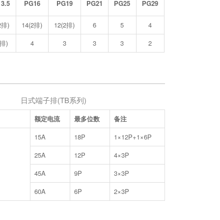
3.5
PG16
PG19
PG21
PG25
PG29
2排)
14(2排)
12(2排)
6
5
4
2排)
4
3
3
3
2
日式端子排(TB系列)
额定电流
最多位数
备注
15A
18P
1×12P+1×6P
25A
12P
4×3P
45A
9P
3×3P
60A
6P
2×3P