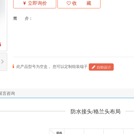
立即询价
收 藏
简 介：
5
此产品型号为空盒， 您可以定制组装端子
自助设计
留言咨询
防水接头/格兰头布局