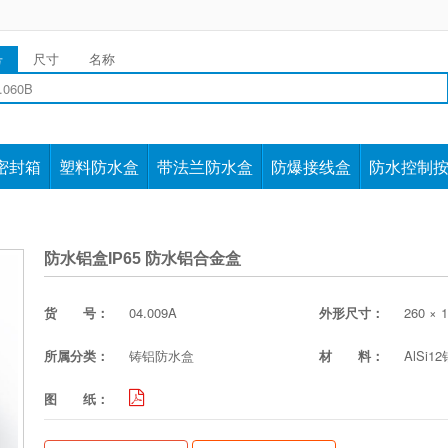
号
尺寸
名称
密封箱
塑料防水盒
带法兰防水盒
防爆接线盒
防水控制
防水铝盒IP65 防水铝合金盒
货 号：
04.009A
外形尺寸：
260 × 1
所属分类：
铸铝防水盒
材 料：
AlSi1
图 纸：