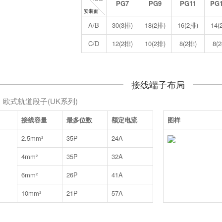
PG7
PG9
PG11
PG1
A/B
30(3排)
18(2排)
16(2排)
14(
C/D
12(2排)
10(2排)
8(2排)
8(
接线端子布局
欧式轨道段子(UK系列)
接线容量
最多位数
额定电流
图样
2.5mm²
35P
24A
4mm²
35P
32A
6mm²
26P
41A
10mm²
21P
57A